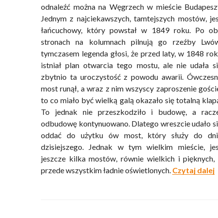
odnaleźć można na Węgrzech w mieście Budapesz
Jednym z najciekawszych, tamtejszych mostów, je
łańcuchowy, który powstał w 1849 roku. Po ob
stronach na kolumnach pilnują go rzeźby Lwów
tymczasem legenda głosi, że przed laty, w 1848 ro
istniał plan otwarcia tego mostu, ale nie udała s
zbytnio ta uroczystość z powodu awarii. Ówczes
most runął, a wraz z nim wszyscy zaproszenie gości
to co miało być wielką galą okazało się totalną klap
To jednak nie przeszkodziło i budowę, a racze
odbudowę kontynuowano. Dlatego wreszcie udało s
oddać do użytku ów most, który służy do dni
dzisiejszego. Jednak w tym wielkim mieście, je
jeszcze kilka mostów, równie wielkich i pięknych,
„
przede wszystkim ładnie oświetlonych.
Czytaj dalej