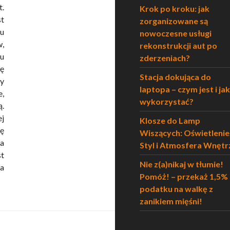
t.
Krok po kroku: jak
st
zorganizowane są
u
nowoczesne usługi
,
rekonstrukcji aut po
ku
zderzeniach?
ię
Stacja dokująca do
ny
laptopa – czym jest i jak
e,
wykorzystać?
ą.
j
Klosze do Lamp
ię
Wiszących: Oświetlenie
a
Styl i Atmosfera Wnętr
st
Nie z(a)nikaj w tłumie!
 a
Pomóż! – przekaż 1,5%
Śladami wielkich mostów po Budapeszcie”
podatku na walkę z
zanikiem mięśni!