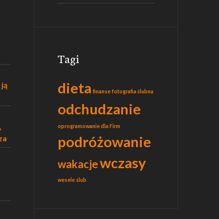
Tagi
dieta
 ją
finanse
fotografia ślubna
odchudzanie
,
oprogramowanie dla Firm
podróżowanie
za
wczasy
wakacje
wesele
ślub