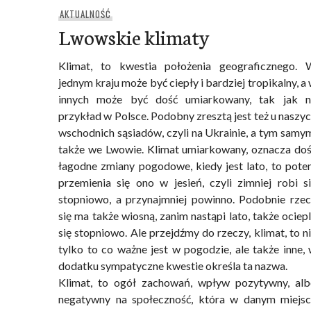
AKTUALNOŚĆ
Lwowskie klimaty
Klimat, to kwestia położenia geograficznego. 
jednym kraju może być ciepły i bardziej tropikalny, a
innych może być dość umiarkowany, tak jak n
przykład w Polsce. Podobny zresztą jest też u naszy
wschodnich sąsiadów, czyli na Ukrainie, a tym samy
także we Lwowie. Klimat umiarkowany, oznacza do
łagodne zmiany pogodowe, kiedy jest lato, to pot
przemienia się ono w jesień, czyli zimniej robi s
stopniowo, a przynajmniej powinno. Podobnie rze
się ma także wiosną, zanim nastąpi lato, także ociep
się stopniowo. Ale przejdźmy do rzeczy, klimat, to n
tylko to co ważne jest w pogodzie, ale także inne,
dodatku sympatyczne kwestie określa ta nazwa.
Klimat, to ogół zachowań, wpływ pozytywny, al
negatywny na społeczność, która w danym miejs