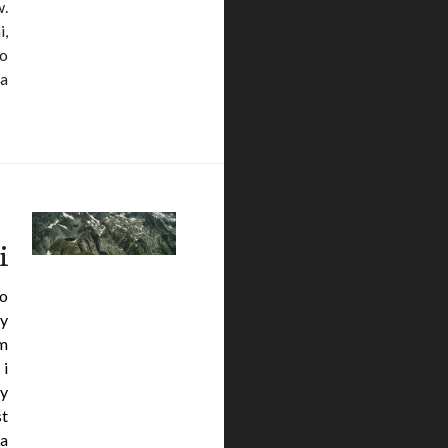
w.
i,
to
 a
maty”
i
to
by
im
 i
ny
st
ła