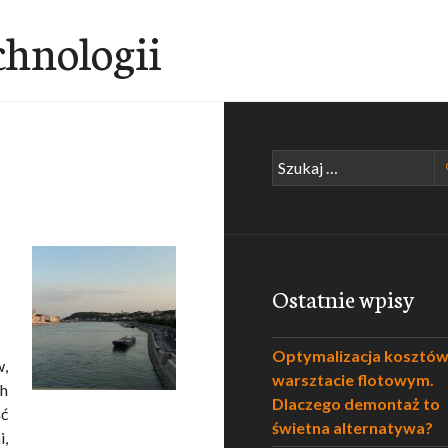
chnologii
Szukaj:
Ostatnie wpisy
Optymalizacja kosztó
w,
warsztacie flotowym.
ch
Dlaczego demontaż to
ść
świetna alternatywa?
,