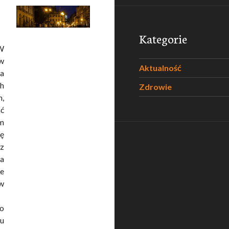
Kategorie
W
 w
Aktualność
a
ch
Zdrowie
m,
ść
em
ię
cz
la
ie
 w
bo
cu