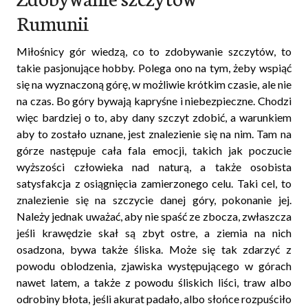
Rumunii
Miłośnicy gór wiedzą, co to zdobywanie szczytów, to
takie pasjonujące hobby. Polega ono na tym, żeby wspiąć
się na wyznaczoną górę, w możliwie krótkim czasie, ale nie
na czas. Bo góry bywają kapryśne i niebezpieczne. Chodzi
więc bardziej o to, aby dany szczyt zdobić, a warunkiem
aby to zostało uznane, jest znalezienie się na nim. Tam na
górze następuje cała fala emocji, takich jak poczucie
wyższości człowieka nad naturą, a także osobista
satysfakcja z osiągnięcia zamierzonego celu. Taki cel, to
znalezienie się na szczycie danej góry, pokonanie jej.
Należy jednak uważać, aby nie spaść ze zbocza, zwłaszcza
jeśli krawędzie skał są zbyt ostre, a ziemia na nich
osadzona, bywa także śliska. Może się tak zdarzyć z
powodu oblodzenia, zjawiska występującego w górach
nawet latem, a także z powodu śliskich liści, traw albo
odrobiny błota, jeśli akurat padało, albo słońce rozpuściło