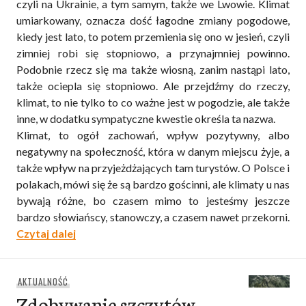
czyli na Ukrainie, a tym samym, także we Lwowie. Klimat
umiarkowany, oznacza dość łagodne zmiany pogodowe,
kiedy jest lato, to potem przemienia się ono w jesień, czyli
zimniej robi się stopniowo, a przynajmniej powinno.
Podobnie rzecz się ma także wiosną, zanim nastąpi lato,
także ociepla się stopniowo. Ale przejdźmy do rzeczy,
klimat, to nie tylko to co ważne jest w pogodzie, ale także
inne, w dodatku sympatyczne kwestie określa ta nazwa.
Klimat, to ogół zachowań, wpływ pozytywny, albo
negatywny na społeczność, która w danym miejscu żyje, a
także wpływ na przyjeżdżających tam turystów. O Polsce i
polakach, mówi się że są bardzo gościnni, ale klimaty u nas
bywają różne, bo czasem mimo to jesteśmy jeszcze
bardzo słowiańscy, stanowczy, a czasem nawet przekorni.
„Lwowskie klimaty”
Czytaj dalej
AKTUALNOŚĆ
Zdobywanie szczytów