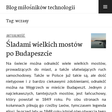
Przejdź
Blog miłośników technologii
do
treści
Tag:
wczasy
AKTUALNOŚĆ
Śladami wielkich mostów
po Budapeszcie
Na świecie można odnaleźć wiele wielkich mostów,
prowadzących do miast, a także ułatwiających ruch
samochodowy. Także w Polsce już takie są, ale dość
nietypowe i z bardzo ciekawymi zdobieniami, odnaleźć
można na Węgrzech w mieście Budapeszt. Jednym z
najciekawszych, tamtejszych mostów, jest łańcuchowy,
który powstał w 1849 roku. Po obu stronach na
kolumnach pilnują go rzeźby Lwów, tymczasem legenda
głosi, że przed laty, w 1848 roku istniał plan otwarcia tego