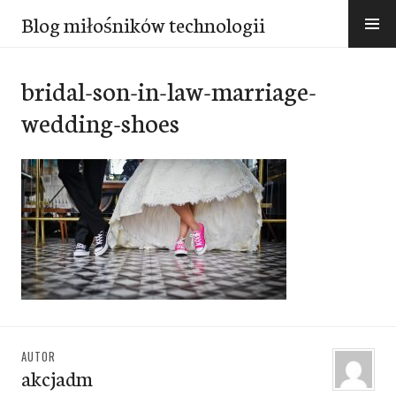
Przejdź
Blog miłośników technologii
do
treści
bridal-son-in-law-marriage-
wedding-shoes
AUTOR
akcjadm