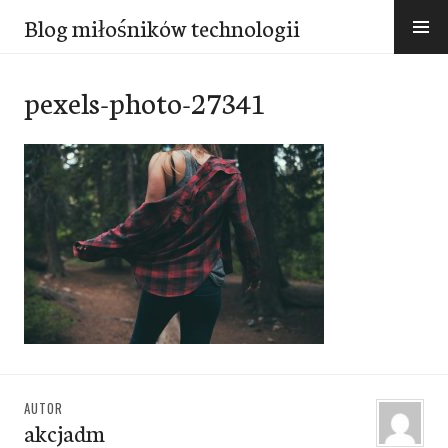
Przejdź
Blog miłośników technologii
do
treści
pexels-photo-27341
AUTOR
akcjadm