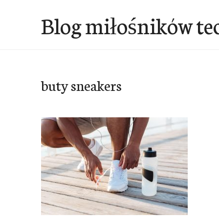
Przejdź
Blog miłośników te
do
treści
buty sneakers