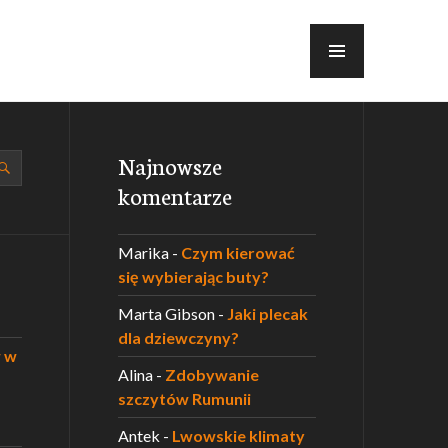
MENU
Najnowsze
komentarze
Marika
-
Czym kierować
się wybierając buty?
Marta Gibson
-
Jaki plecak
dla dziewczyny?
w w
Alina
-
Zdobywanie
szczytów Rumunii
Antek
-
Lwowskie klimaty