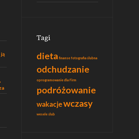
Tagi
dieta
 ją
finanse
fotografia ślubna
odchudzanie
,
oprogramowanie dla Firm
podróżowanie
za
wczasy
wakacje
wesele
ślub