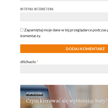
WITRYNA INTERNETOWA
Zapamiętaj moje dane w tej przeglądarce podczas 
komentarzy.
dłśćhasło
*
Nawigacja
Poprzedni
POPRZEDNI
wpisu
Czym kierować się wybierając buty?
wpis: