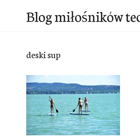
Przejdź
Blog miłośników te
do
treści
deski sup