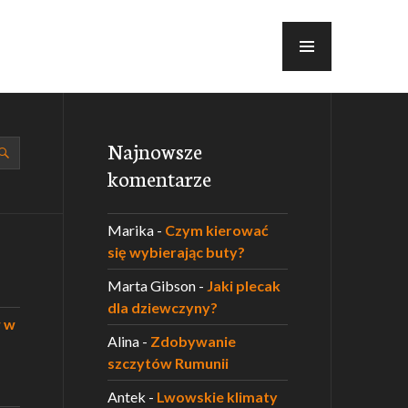
MENU
Najnowsze
komentarze
Marika
-
Czym kierować
się wybierając buty?
Marta Gibson
-
Jaki plecak
dla dziewczyny?
w w
Alina
-
Zdobywanie
szczytów Rumunii
Antek
-
Lwowskie klimaty