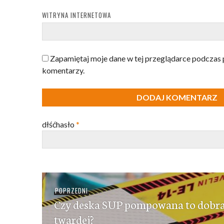
WITRYNA INTERNETOWA
Zapamiętaj moje dane w tej przeglądarce podczas 
komentarzy.
dłśćhasło
*
Nawigacja
Poprzedni
POPRZEDNI
wpisu
Czy deska SUP pompowana to dobra 
wpis:
twardej?