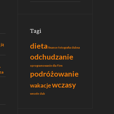
Tagi
dieta
 ją
finanse
fotografia ślubna
odchudzanie
,
oprogramowanie dla Firm
podróżowanie
za
wczasy
wakacje
wesele
ślub