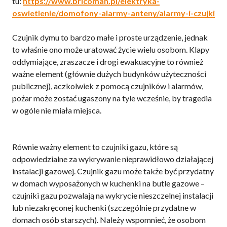
tu:
https://www.bricoman.pl/elektryka-
oswietlenie/domofony-alarmy-anteny/alarmy-i-czujki
Czujnik dymu to bardzo małe i proste urządzenie, jednak
to właśnie ono może uratować życie wielu osobom. Klapy
oddymiające, zraszacze i drogi ewakuacyjne to również
ważne element (głównie dużych budynków użyteczności
publicznej), aczkolwiek z pomocą czujników i alarmów,
pożar może zostać ugaszony na tyle wcześnie, by tragedia
w ogóle nie miała miejsca.
Równie ważny element to czujniki gazu, które są
odpowiedzialne za wykrywanie nieprawidłowo działającej
instalacji gazowej. Czujnik gazu może także być przydatny
w domach wyposażonych w kuchenki na butle gazowe –
czujniki gazu pozwalają na wykrycie nieszczelnej instalacji
lub niezakręconej kuchenki (szczególnie przydatne w
domach osób starszych). Należy wspomnieć, że osobom