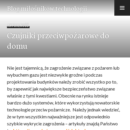
Przejdź
Blog miłośników technologii
do
treści
AKTUALNOŚĆ
Czujniki przeciwpożarowe do
domu
Nie jest tajemnicą, że zagrożenie związane z pożarem lub
wybuchem gazu jest niezwykle groźne i podczas
projektowania budynków należy zrobić wszystko po to,
by zapewnić jak największe bezpieczeństwo związane
właśnie z tymi kwestiami. Obecnie na rynku istnieje
bardzo dużo systemów, które wykorzystują nowatorskie
technologie przeciw pożarnicze.
Należy jednak wiedzieć,
że w tym wszystkim najważniejsze jest odpowiednio
szybkie wykrycie zagrożenia – artykuły znajdą Państwo