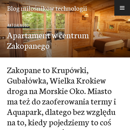
Przejdź
Blog miłośników technologii
do
treści
AKTUALNOŚĆ
Apartament w centrum
Zakopanego
Zakopane to Krupówki,
Gubałówka, Wielka Krokiew
droga na Morskie Oko. Miasto
ma też do zaoferowania termy i
Aquapark, dlatego bez względu
na to, kiedy pojedziemy to coś