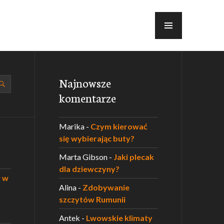
MENU
Najnowsze
komentarze
Marika
-
Czym kierować
się wybierając buty?
Marta Gibson
-
Jaki plecak
dla dziewczyny?
w w
Alina
-
Zdobywanie
szczytów Rumunii
Antek
-
Lwowskie klimaty