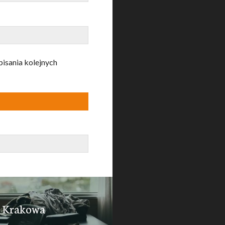
pisania kolejnych
h Krakowa