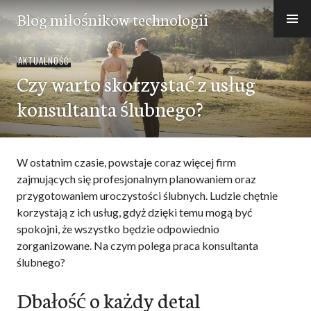
Przejdź
Blog miłośników technologii
do
treści
AKTUALNOŚĆ
Czy warto skorzystać z usług
konsultanta ślubnego?
W ostatnim czasie, powstaje coraz więcej firm
zajmujących się profesjonalnym planowaniem oraz
przygotowaniem uroczystości ślubnych. Ludzie chętnie
korzystają z ich usług, gdyż dzięki temu mogą być
spokojni, że wszystko będzie odpowiednio
zorganizowane. Na czym polega praca konsultanta
ślubnego?
Dbałość o każdy detal