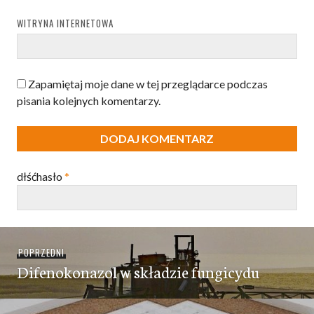
WITRYNA INTERNETOWA
Zapamiętaj moje dane w tej przeglądarce podczas
pisania kolejnych komentarzy.
dłśćhasło
*
Nawigacja
Poprzedni
POPRZEDNI
wpisu
Difenokonazol w składzie fungicydu
wpis: