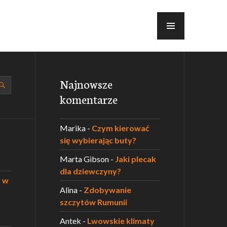
MENU
Najnowsze
komentarze
Marika
-
Czym kierować
się wybierając buty?
Marta Gibson
-
Jaki plecak
dla dziewczyny?
w w
Alina
-
Zdobywanie
szczytów Rumunii
Antek
-
Lwowskie klimaty