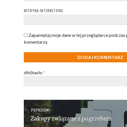
WITRYNA INTERNETOWA
Zapamiętaj moje dane w tej przeglądarce podczas 
komentarzy.
dłśćhasło
*
Nawigacja
Poprzedni
POPRZEDNI
wpisu
Zakupy związane z pogrzebem
wpis: