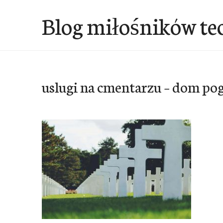
Przejdź
Blog miłośników te
do
treści
uslugi na cmentarzu – dom p