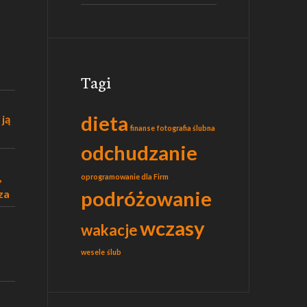
Tagi
dieta
 ją
finanse
fotografia ślubna
odchudzanie
,
oprogramowanie dla Firm
podróżowanie
za
wczasy
wakacje
wesele
ślub