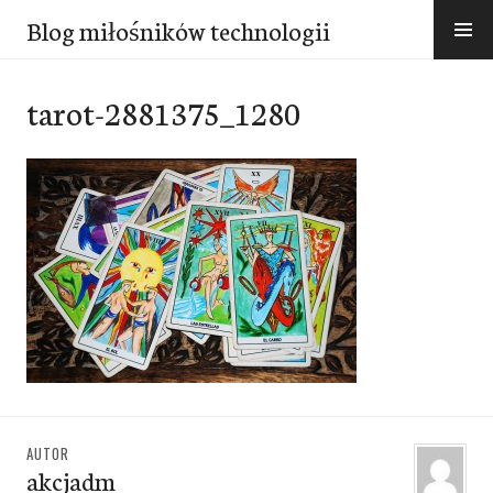
Przejdź
Blog miłośników technologii
do
treści
tarot-2881375_1280
AUTOR
akcjadm