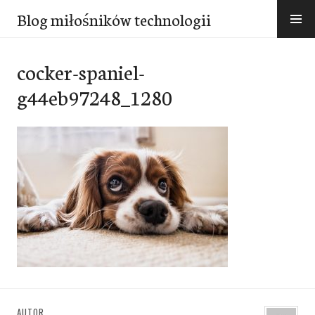
Przejdź
Blog miłośników technologii
do
treści
cocker-spaniel-
g44eb97248_1280
AUTOR