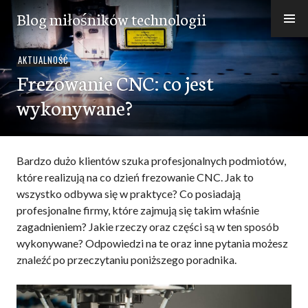
Przejdź
Blog miłośników technologii
do
treści
AKTUALNOŚĆ
Frezowanie CNC: co jest
wykonywane?
Bardzo dużo klientów szuka profesjonalnych podmiotów,
które realizują na co dzień frezowanie CNC. Jak to
wszystko odbywa się w praktyce? Co posiadają
profesjonalne firmy, które zajmują się takim właśnie
zagadnieniem? Jakie rzeczy oraz części są w ten sposób
wykonywane? Odpowiedzi na te oraz inne pytania możesz
znaleźć po przeczytaniu poniższego poradnika.