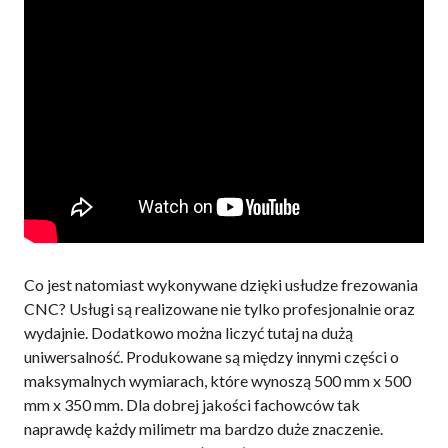
Co jest natomiast wykonywane dzięki usłudze frezowania
CNC? Usługi są realizowane nie tylko profesjonalnie oraz
wydajnie. Dodatkowo można liczyć tutaj na dużą
uniwersalność. Produkowane są między innymi części o
maksymalnych wymiarach, które wynoszą 500 mm x 500
mm x 350 mm. Dla dobrej jakości fachowców tak
naprawdę każdy milimetr ma bardzo duże znaczenie.